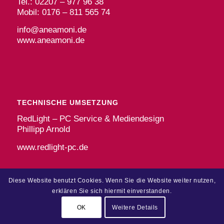
Tel.: 02207 – 977 96 38
Mobil: 0176 – 811 565 74
info@aneamoni.de
www.aneamoni.de
TECHNISCHE UMSETZUNG
RedLight – PC Service & Mediendesign
Phillipp Arnold
www.redlight-pc.de
Diese Website benutzt Cookies. Wenn Sie die Website weiter nutzen,
erklären Sie sich hiermit einverstanden.
OK
Weitere Details
© Copyright - aneamoni gemeinnützige GmbH