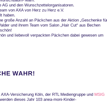
m Wunschbaum-Team.
e AG und den Wunschzettelorganisatoren.
Team von AXA von Herz zu Herz e.V.
lt haben.
ine große Anzahl an Päckchen aus der Aktion „Geschenke fü
Valder und ihrem Team vom Salon „Hair Cut“ aus Bechen
eschön!
chön und liebevoll verpackten Päckchen dabei gewesen um
CHE WAHR!
n AXA-Versicherung Köln, der RTL Mediengruppe und
MSIG
 werden dieses Jahr 103 anea-moni-Kinder-