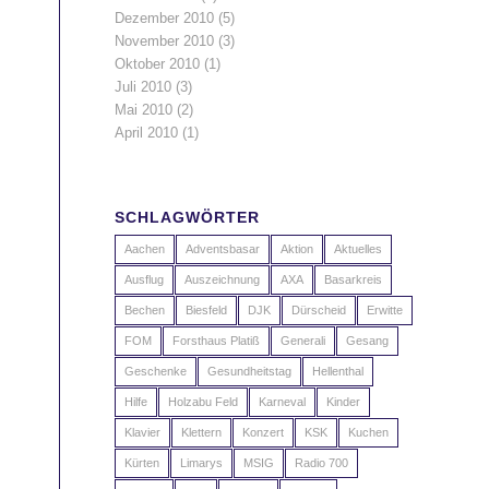
Dezember 2010
(5)
November 2010
(3)
Oktober 2010
(1)
Juli 2010
(3)
Mai 2010
(2)
April 2010
(1)
SCHLAGWÖRTER
Aachen
Adventsbasar
Aktion
Aktuelles
Ausflug
Auszeichnung
AXA
Basarkreis
Bechen
Biesfeld
DJK
Dürscheid
Erwitte
FOM
Forsthaus Platiß
Generali
Gesang
Geschenke
Gesundheitstag
Hellenthal
Hilfe
Holzabu Feld
Karneval
Kinder
Klavier
Klettern
Konzert
KSK
Kuchen
Kürten
Limarys
MSIG
Radio 700