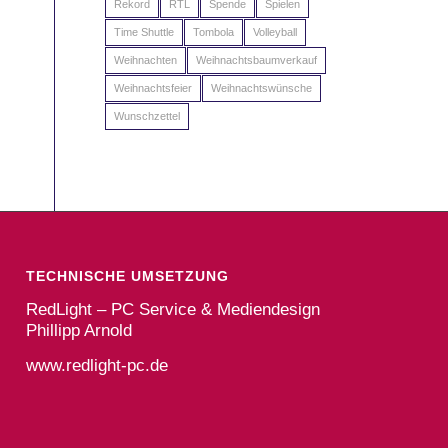
Rekord
RTL
Spende
Spielen
Time Shuttle
Tombola
Volleyball
Weihnachten
Weihnachtsbaumverkauf
Weihnachtsfeier
Weihnachtswünsche
Wunschzettel
TECHNISCHE UMSETZUNG
RedLight – PC Service & Mediendesign
Phillipp Arnold
www.redlight-pc.de