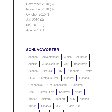
Dezember 2010
(5)
November 2010
(3)
Oktober 2010
(1)
Juli 2010
(3)
Mai 2010
(2)
April 2010
(1)
SCHLAGWÖRTER
Aachen
Adventsbasar
Aktion
Aktuelles
Ausflug
Auszeichnung
AXA
Basarkreis
Bechen
Biesfeld
DJK
Dürscheid
Erwitte
FOM
Forsthaus Platiß
Generali
Gesang
Geschenke
Gesundheitstag
Hellenthal
Hilfe
Holzabu Feld
Karneval
Kinder
Klavier
Klettern
Konzert
KSK
Kuchen
Kürten
Limarys
MSIG
Radio 700