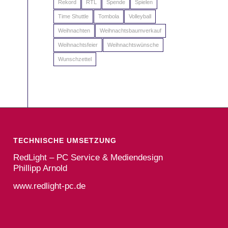
Rekord
RTL
Spende
Spielen
Time Shuttle
Tombola
Volleyball
Weihnachten
Weihnachtsbaumverkauf
Weihnachtsfeier
Weihnachtswünsche
Wunschzettel
TECHNISCHE UMSETZUNG
RedLight – PC Service & Mediendesign
Phillipp Arnold
www.redlight-pc.de