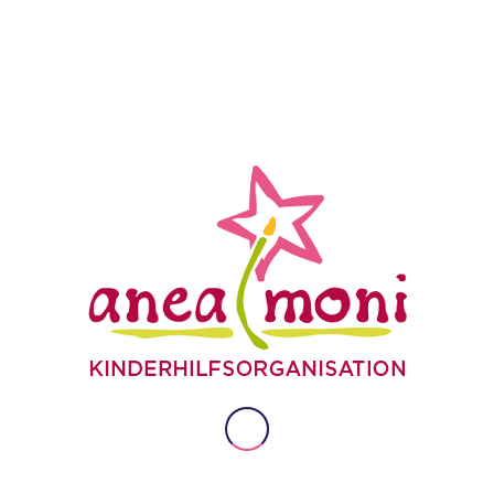
SIE FINDEN UNS AUCH BEI FACEBOOK
Auch auf Facebook informieren wir Sie über
aktuelle Informationen und Aktionen unseres
Kinderhilfsprojektes! Schauen Sie doch mal vorbei
und geben uns ein "Gefällt mir! oder treten dort mit
uns in Kontakt"