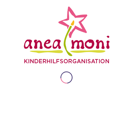
29. JUNI 2020
/
VON
ANEAMONI
SCHLAGWORTE:
CORONA
,
FÖRDERUNG
,
KLAVIER
,
VIDEO
Eintrag teilen
SIE FINDEN UNS AUCH BEI FACEBOOK
Auch auf Facebook informieren wir Sie über
aktuelle Informationen und Aktionen unseres
Kinderhilfsprojektes! Schauen Sie doch mal vorbei
und geben uns ein "Gefällt mir! oder treten dort mit