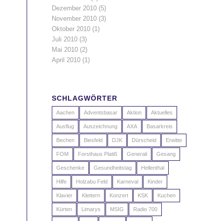
Dezember 2010
(5)
November 2010
(3)
Oktober 2010
(1)
Juli 2010
(3)
Mai 2010
(2)
April 2010
(1)
SCHLAGWÖRTER
Aachen
Adventsbasar
Aktion
Aktuelles
Ausflug
Auszeichnung
AXA
Basarkreis
Bechen
Biesfeld
DJK
Dürscheid
Erwitte
FOM
Forsthaus Platiß
Generali
Gesang
Geschenke
Gesundheitstag
Hellenthal
Hilfe
Holzabu Feld
Karneval
Kinder
Klavier
Klettern
Konzert
KSK
Kuchen
Kürten
Limarys
MSIG
Radio 700