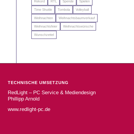
Rekord
RTL
Spende
Spielen
Time Shuttle
Tombola
Volleyball
Weihnachten
Weihnachtsbaumverkauf
Weihnachtsfeier
Weihnachtswünsche
Wunschzettel
TECHNISCHE UMSETZUNG
RedLight – PC Service & Mediendesign
Phillipp Arnold
www.redlight-pc.de