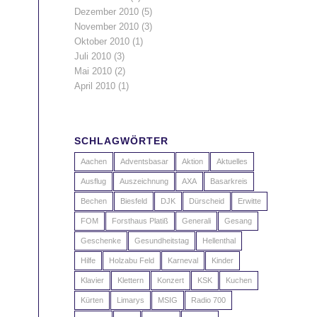
Dezember 2010
(5)
November 2010
(3)
Oktober 2010
(1)
Juli 2010
(3)
Mai 2010
(2)
April 2010
(1)
SCHLAGWÖRTER
Aachen
Adventsbasar
Aktion
Aktuelles
Ausflug
Auszeichnung
AXA
Basarkreis
Bechen
Biesfeld
DJK
Dürscheid
Erwitte
FOM
Forsthaus Platiß
Generali
Gesang
Geschenke
Gesundheitstag
Hellenthal
Hilfe
Holzabu Feld
Karneval
Kinder
Klavier
Klettern
Konzert
KSK
Kuchen
Kürten
Limarys
MSIG
Radio 700