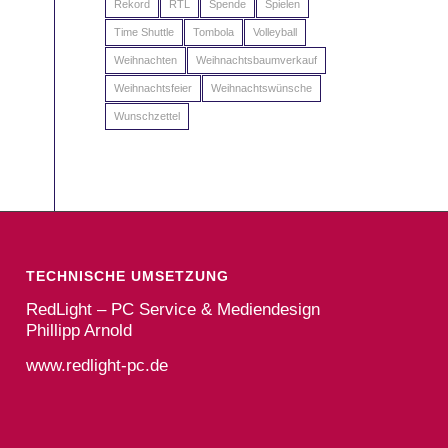
Rekord
RTL
Spende
Spielen
Time Shuttle
Tombola
Volleyball
Weihnachten
Weihnachtsbaumverkauf
Weihnachtsfeier
Weihnachtswünsche
Wunschzettel
TECHNISCHE UMSETZUNG
RedLight – PC Service & Mediendesign
Phillipp Arnold
www.redlight-pc.de